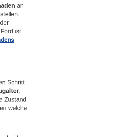
haden
an
tellen.
 der
Ford ist
adens
en Schritt
ugalter
,
e Zustand
den welche