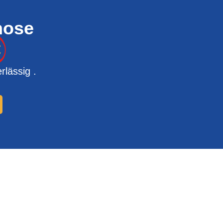
nose
€
rlässig .