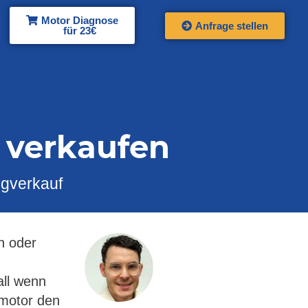
Motor Diagnose
Anfrage stellen
für 23€
verkaufen​
ugverkauf
n oder
all wenn
hmotor den