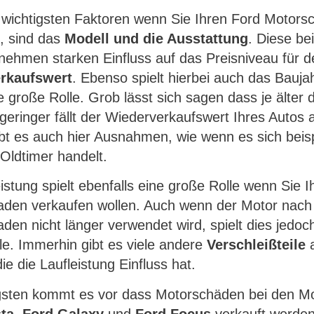
 wichtigsten Faktoren wenn Sie Ihren Ford Motors
, sind das
Modell und die Ausstattung
. Diese be
nehmen starken Einfluss auf das Preisniveau für d
rkaufswert
. Ebenso spielt hierbei auch das Bauja
e große Rolle. Grob lässt sich sagen dass je älter 
 geringer fällt der Wiederverkaufswert Ihres Autos 
bt es auch hier Ausnahmen, wie wenn es sich beis
Oldtimer handelt.
istung spielt ebenfalls eine große Rolle wenn Sie 
den verkaufen wollen. Auch wenn der Motor nach
den nicht länger verwendet wird, spielt dies jedoc
le. Immerhin gibt es viele andere
Verschleißteile
a
ie die Laufleistung Einfluss hat.
sten kommt es vor dass Motorschäden bei den Mo
ta
,
Ford Galaxy
und
Ford Focus
verkauft werden