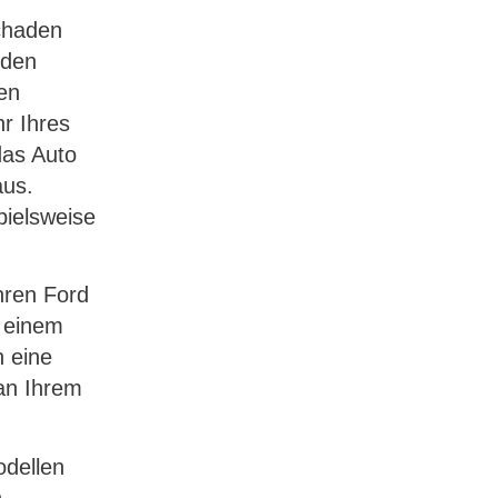
chaden
iden
en
hr Ihres
das Auto
aus.
pielsweise
Ihren Ford
 einem
h eine
n Ihrem
dellen
.