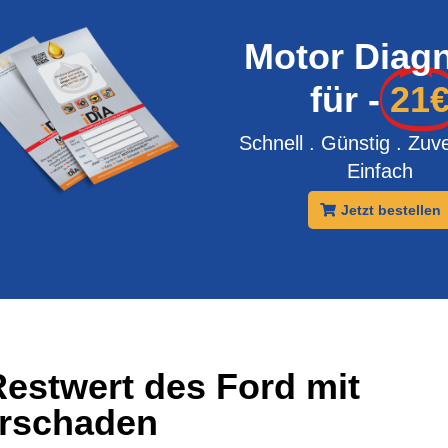
Motor Diag
für -
21
Schnell . Günstig . Zuve
Einfach
Jetzt bestellen
Restwert des Ford mit
rschaden