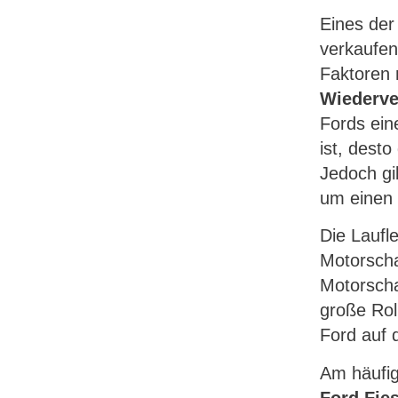
Eines der
verkaufen
Faktoren 
Wiederve
Fords ein
ist, desto
Jedoch gi
um einen 
Die Laufle
Motorscha
Motorscha
große Rol
Ford auf d
Am häufig
Ford Fies