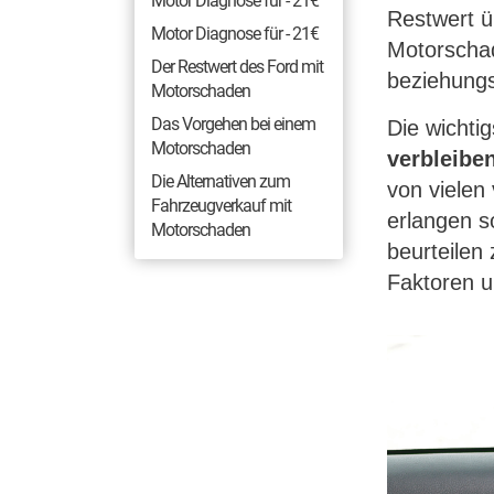
Motor Diagnose für - 21€
Restwert ü
Motor Diagnose für - 21€
Motorschad
Der Restwert des Ford mit
beziehungs
Motorschaden
Das Vorgehen bei einem
Die wichti
Motorschaden
verbleiben
Die Alternativen zum
von vielen
Fahrzeugverkauf mit
erlangen s
Motorschaden
beurteilen
Faktoren u