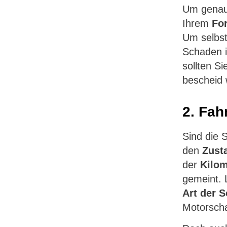
Um genau
Ihrem
Fo
Um selbst
Schaden i
sollten Si
bescheid 
2. Fah
Sind die 
den
Zusta
der
Kilom
gemeint. 
Art der 
Motorscha