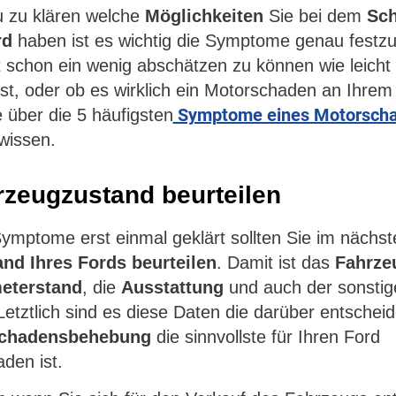
 zu klären welche
Möglichkeiten
Sie bei dem
Sc
rd
haben ist es wichtig die Symptome genau festzus
 schon ein wenig abschätzen zu können wie leicht
st, oder ob es wirklich ein Motorschaden an Ihrem 
Symptome eines Motorsch
e über die 5 häufigsten
wissen.
rzeugzustand beurteilen
Symptome erst einmal geklärt sollten Sie im nächst
nd Ihres Fords beurteilen
. Damit ist das
Fahrze
eterstand
, die
Ausstattung
und auch der sonstig
Letztlich sind es diese Daten die darüber entschei
Schadensbehebung
die sinnvollste für Ihren Ford
den ist.