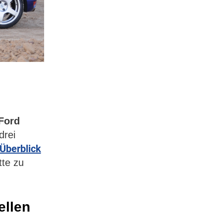
Ford
drei
Überblick
tte zu
ellen