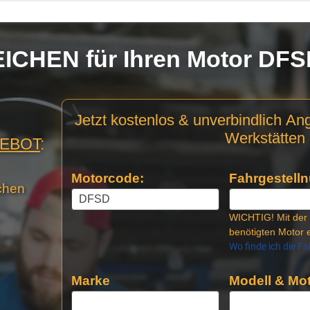
CHEN für Ihren Motor DF
Motor
Jetzt kostenlos & unverbindlich An
Anfrage
Werkstätten 
GEBOT
:
Stellen
Motorcode:
Fahrgestelln
chen
WICHTIG! Mit der 
benötigten Motor e
Wo finde ich die F
Marke
Modell & Mot