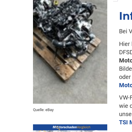
In
Bei 
Hier
DFS
Moto
Bild
ode
Moto
VW-F
wie 
Quelle: eBay
unse
TSI 