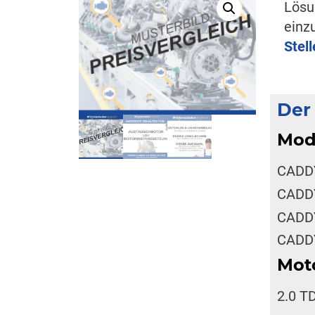
Lösu
einz
Stel
Der
Mod
CADDY
CADDY
CADDY
CADDY
Mot
2.0 T