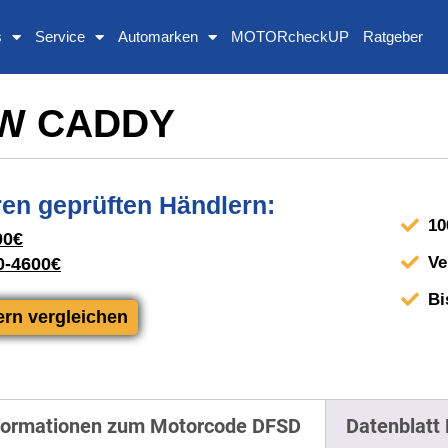
s
Service
Automarken
MOTORcheckUP
Ratgeber
VW CADDY
en geprüften Händlern:
10
00€
Ve
0-4600€
Bi
ern vergleichen
formationen zum Motorcode DFSD
Datenblatt