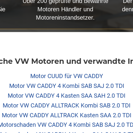
Über 200 geprüfte und bewährte
Der
Sie
Motoren Händler und
den
Motoreninstandsetzer.
che VW Motoren und verwandte In
Motor CUUD für VW CADDY
Motor VW CADDY 4 Kombi SAB SAJ 2.0 TDI
Motor VW CADDY 4 Kasten SAA SAH 2.0 TDI
Motor VW CADDY ALLTRACK Kombi SAB 2.0 TDI
Motor VW CADDY ALLTRACK Kasten SAA 2.0 TDI
Motorschaden VW CADDY 4 Kombi SAB SAJ 2.0 TD