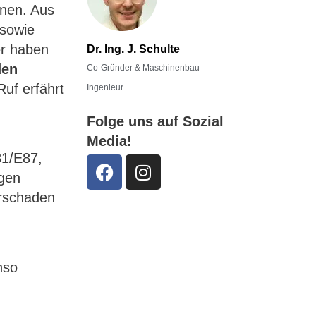
hnen. Aus
 sowie
er haben
Dr. Ing. J. Schulte
den
Co-Gründer & Maschinenbau-
Ruf erfährt
Ingenieur
Folge uns auf Sozial
Media!
81/E87,
igen
orschaden
nso