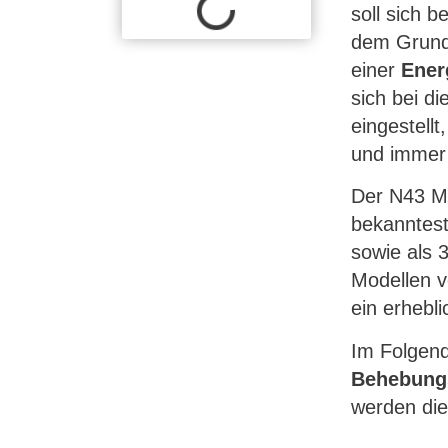
soll sich 
dem Grund
einer
Ener
sich bei d
eingestell
und immer 
Der N43 Mo
bekanntest
sowie als 
Modellen v
ein erhebl
Im Folgen
Behebung
werden di