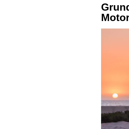
Grun
Moto