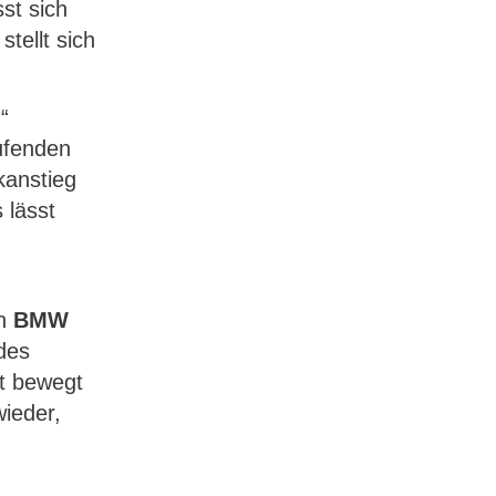
st sich
tellt sich
“
aufenden
kanstieg
 lässt
en
BMW
 des
ht bewegt
ieder,