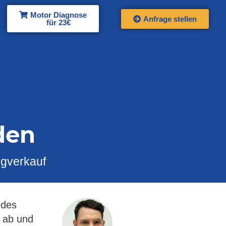
Motor Diagnose
Anfrage stellen
für 23€
den
ugverkauf
 des
r ab und