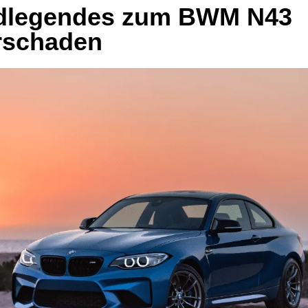
dlegendes zum BWM N43
rschaden