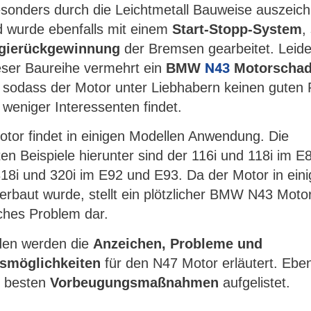
besonders durch die Leichtmetall Bauweise auszeic
 wurde ebenfalls mit einem
Start-Stopp-System
,
gierückgewinnung
der Bremsen gearbeitet.
Leid
N43
ieser Baureihe vermehrt ein
BMW
Motorscha
t, sodass der Motor unter Liebhabern keinen guten 
weniger Interessenten findet
.
tor findet in einigen Modellen Anwendung. Die
en Beispiele hierunter sind der 116i und 118i im E
318i und 320i im E92 und E93. Da der Motor in ein
erbaut wurde, stellt ein plötzlicher BMW N43 Mot
iches Problem dar.
den werden die
Anzeichen, Probleme und
smöglichkeiten
für den N47 Motor erläutert. Ebe
e besten
Vorbeugungsmaßnahmen
aufgelistet.