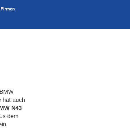
 Firmen
i BMW
e hat auch
MW N43
aus dem
ein