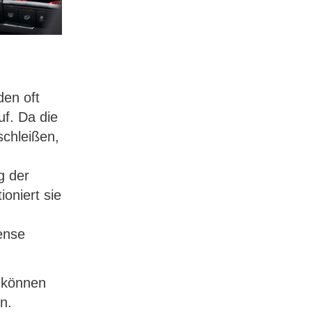
den oft
uf. Da die
schleißen,
g der
ioniert sie
ense
, können
n.