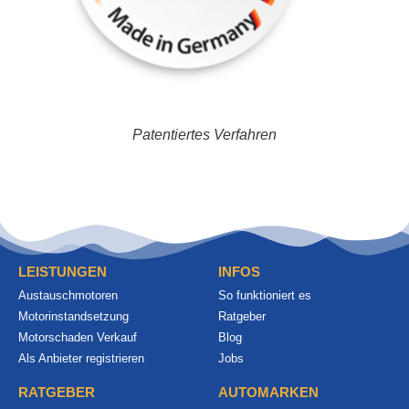
Patentiertes Verfahren
LEISTUNGEN
INFOS
Austauschmotoren
So funktioniert es
Motorinstandsetzung
Ratgeber
Motorschaden Verkauf
Blog
Als Anbieter registrieren
Jobs
RATGEBER
AUTOMARKEN