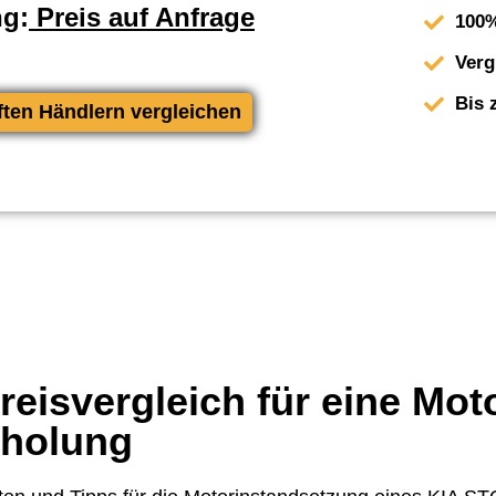
ng:
Preis auf Anfrage
100%
Verg
Bis 
ften Händlern vergleichen
eisvergleich für eine Mot
rholung