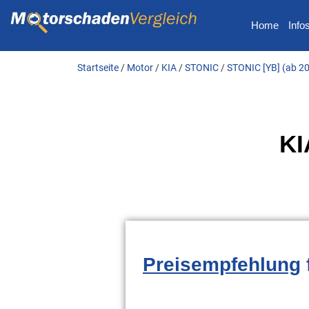
Home
Info
Startseite
/
Motor
/
KIA
/
STONIC
/
STONIC [YB] (ab 2
KI
Preisempfehlung