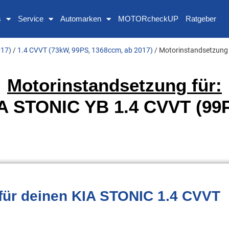
s
Service
Automarken
MOTORcheckUP
Ratgeber
017)
/
1.4 CVVT (73kW, 99PS, 1368ccm, ab 2017)
/ Motorinstandsetzung
Motorinstandsetzung für:
A STONIC YB 1.4 CVVT (99
für deinen KIA STONIC 1.4 CVVT