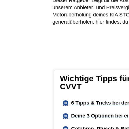
Dieser Ratgeber zeigt dir die K
unserem Anbieter- und Preisvergl
Motorüberholung deines KIA STONI
generalüberholen, hier findest d
Wichtige Tipps fü
CVVT
6 Tipps & Tricks bei de
Deine 3 Optionen bei 
Gefahren, Pfusch & Bet