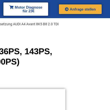
Motor Diagnose
Anfrage stellen
für 23€
setzung AUDI A4 Avant 8K5 B8 2.0 TDI
136PS, 143PS,
90PS)