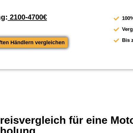
ng:
2100-4700€
100%
Verg
Bis 
ften Händlern vergleichen
eisvergleich für eine Mot
rholung