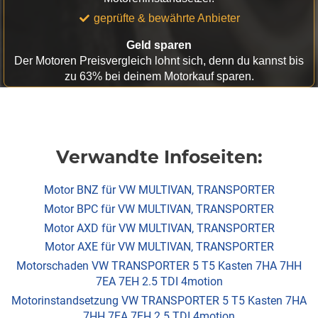
geprüfte & bewährte Anbieter
Geld sparen
Der Motoren Preisvergleich lohnt sich, denn du kannst bis
zu 63% bei deinem Motorkauf sparen.
Verwandte Infoseiten:
Motor BNZ für VW MULTIVAN, TRANSPORTER
Motor BPC für VW MULTIVAN, TRANSPORTER
Motor AXD für VW MULTIVAN, TRANSPORTER
Motor AXE für VW MULTIVAN, TRANSPORTER
Motorschaden VW TRANSPORTER 5 T5 Kasten 7HA 7HH
7EA 7EH 2.5 TDI 4motion
Motorinstandsetzung VW TRANSPORTER 5 T5 Kasten 7HA
7HH 7EA 7EH 2.5 TDI 4motion