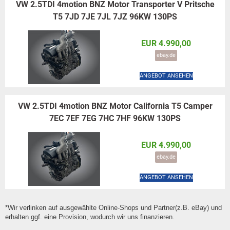
VW 2.5TDI 4motion BNZ Motor Transporter V Pritsche
T5 7JD 7JE 7JL 7JZ 96KW 130PS
EUR 4.990,00
ebay.de
ANGEBOT ANSEHEN
VW 2.5TDI 4motion BNZ Motor California T5 Camper
7EC 7EF 7EG 7HC 7HF 96KW 130PS
EUR 4.990,00
ebay.de
ANGEBOT ANSEHEN
*Wir verlinken auf ausgewählte Online-Shops und Partner(z.B. eBay) und
erhalten ggf. eine Provision, wodurch wir uns finanzieren.