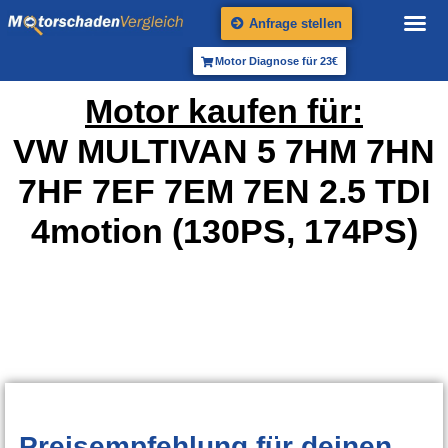
Anfrage stellen
Motor Diagnose für 23€
Motor kaufen für:
VW MULTIVAN 5 7HM 7HN
7HF 7EF 7EM 7EN 2.5 TDI
4motion (130PS, 174PS)
Preisempfehlung
für deinen