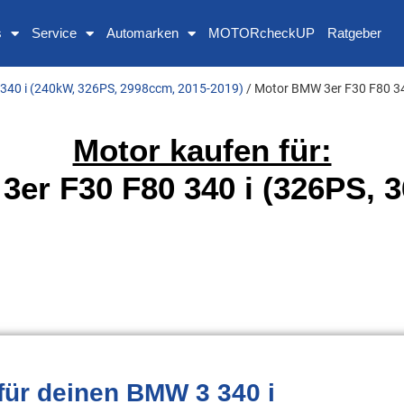
s
Service
Automarken
MOTORcheckUP
Ratgeber
340 i (240kW, 326PS, 2998ccm, 2015-2019)
/ Motor BMW 3er F30 F80 34
Motor kaufen für:
er F30 F80 340 i (326PS, 
für deinen BMW 3 340 i