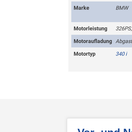
Marke
BMW
Motorleistung
326PS,
Motoraufladung
Abgast
Motortyp
340 i