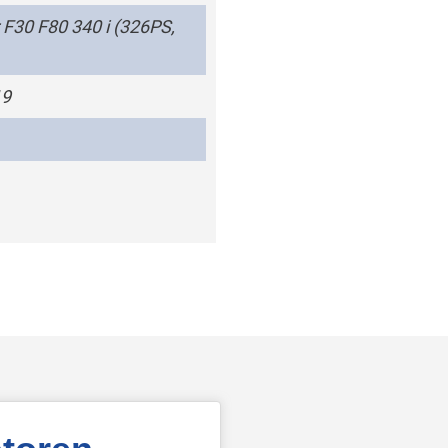
F30 F80 340 i (326PS,
19