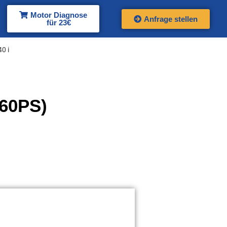
Motor Diagnose
Anfrage stellen
für 23€
0 i
360PS)