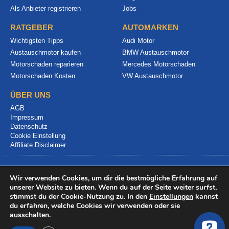
Als Anbieter registrieren
Jobs
RATGEBER
AUTOMARKEN
Wichtigsten Tipps
Audi Motor
Austauschmotor kaufen
BMW Austauschmotor
Motorschaden reparieren
Mercedes Motorschaden
Motorschaden Kosten
VW Austauschmotor
ÜBER UNS
AGB
Impressum
Datenschutz
Cookie Einstellung
Affiliate Disclaimer
Wir verwenden Cookies, um dir die bestmögliche Erfahrung auf
unserer Website zu bieten. Wenn du auf der Seite weiter surfst,
stimmst du der Cookie-Nutzung zu. In den
Einstellungen
kannst
du erfahren, welche Cookies wir verwenden oder sie
© 2024 info@motorschadenvergleich.de
ausschalten.