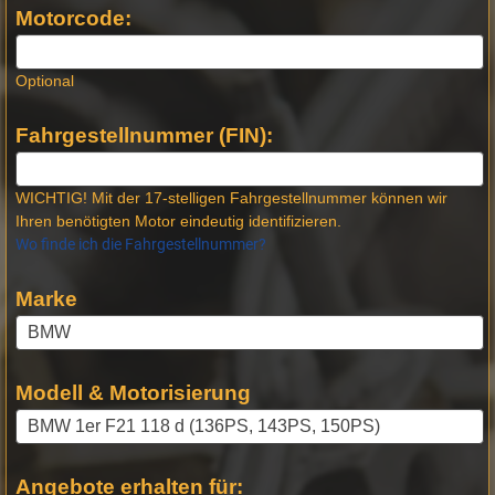
Motorcode:
Optional
Fahrgestellnummer (FIN):
WICHTIG! Mit der 17-stelligen Fahrgestellnummer können wir
Ihren benötigten Motor eindeutig identifizieren.
Wo finde ich die Fahrgestellnummer?
Marke
Modell & Motorisierung
Angebote erhalten für: