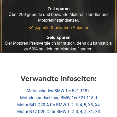
Zeit sparen
Über 200 geprüfte und bewährte Motoren Händler und
Motoreninstandsetzer.
geprüfte & bewährte Anbieter
Geld sparen
Der Motoren Preisvergleich lohnt sich, denn du kannst bis
zu 63% bei deinem Motorkauf sparen.
Verwandte Infoseiten:
Motorschaden BMW 1er F21 118 d
Motorinstandsetzung BMW 1er F21 118 d
Motor B47 D20 A für BMW 1, 2, 3, 4, 5, X3, X4
Motor N47 D20 C für BMW 1, 2, 3, 4, 5, X1, X3