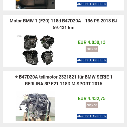
ANGEBOT ANSEHEN
Motor BMW 1 (F20) 118d B47D20A - 136 PS 2018 BJ
59.431 km
EUR 4.830,13
ebay.de
ANGEBOT ANSEHEN
⭐ B47D20A teilmotor 2321821 für BMW SERIE 1
BERLINA 3P F21 118D M SPORT 2015
EUR 4.432,75
ebay.de
ANGEBOT ANSEHEN