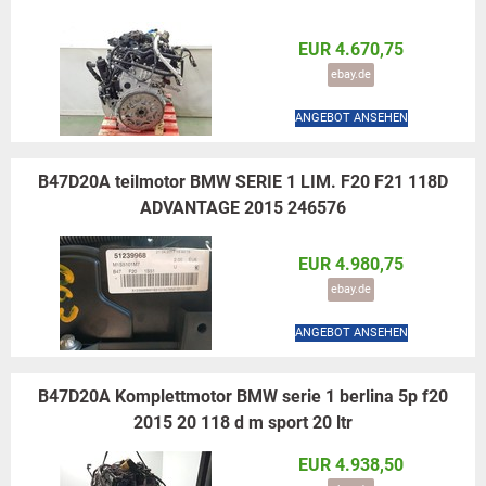
EUR 4.670,75
ebay.de
ANGEBOT ANSEHEN
B47D20A teilmotor BMW SERIE 1 LIM. F20 F21 118D
ADVANTAGE 2015 246576
EUR 4.980,75
ebay.de
ANGEBOT ANSEHEN
B47D20A Komplettmotor BMW serie 1 berlina 5p f20
2015 20 118 d m sport 20 ltr
EUR 4.938,50