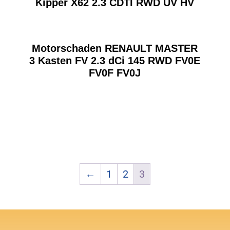
Kipper X62 2.3 CDTI RWD UV HV
Motorschaden RENAULT MASTER
3 Kasten FV 2.3 dCi 145 RWD FV0E
FV0F FV0J
←
1
2
3