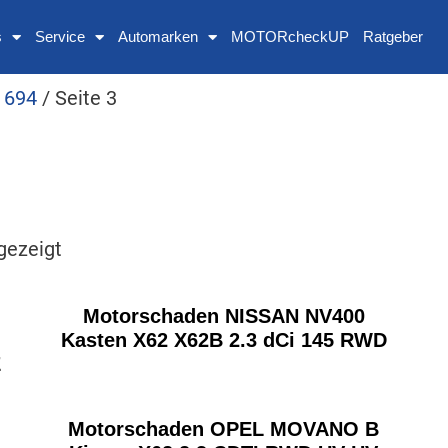
s
Service
Automarken
MOTORcheckUP
Ratgeber
 694
/ Seite 3
gezeigt
Motorschaden NISSAN NV400
Kasten X62 X62B 2.3 dCi 145 RWD
E
Motorschaden OPEL MOVANO B