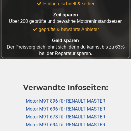
Einfach, schnell & sicher
Zeit sparen
Über 200 geprüfte und bewährte Motoreninstandsetzer.
geprüfte & bewährte Anbieter
Geld sparen
Der Preisvergleich lohnt sich, denn du kannst bis zu 63%
bei der Reparatur sparen.
Verwandte Infoseiten:
Motor M9T 896 für RENAULT MASTER
Motor M9T 696 für RENAULT MASTER
Motor M9T 678 für RENAULT MASTER
Motor M9T 694 für RENAULT MASTER