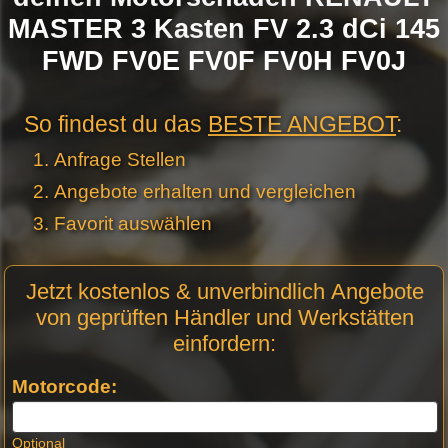
MASTER 3 Kasten FV 2.3 dCi 145
FWD FV0E FV0F FV0H FV0J
So findest du das
BESTE ANGEBOT
:
Anfrage Stellen
Angebote erhalten und vergleichen
Favorit auswählen
Motor
Jetzt kostenlos & unverbindlich Angebote
Anfrage
von geprüften Händler und Werkstätten
Stellen -
einfordern:
Neue
Produktseiten
Motorcode:
Optional