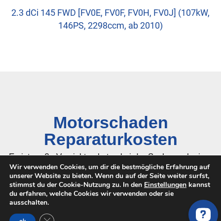
2.3 dCi 145 FWD [FV0E, FV0F, FV0H, FV0J] (107kW,
146PS, 2298ccm, ab 2010)
Motorschaden
Reparaturkosten
Es ist
große Vorsicht
geboten bei
der Suche nach einer
Wir verwenden Cookies, um dir die bestmögliche Erfahrung auf
Motor Werkstatt im Internet
. Der Motoren Markt ist sehr
unserer Website zu bieten. Wenn du auf der Seite weiter surfst,
Mehr erfahren…
anfällig für Betrug & Pfusch.
stimmst du der Cookie-Nutzung zu. In den
Einstellungen
kannst
du erfahren, welche Cookies wir verwenden oder sie
ausschalten.
Motorschaden RENAULT MASTER
GDPR Cookie-Banner schließen