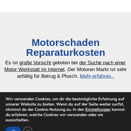
Motorschaden
Reparaturkosten
Es ist
große Vorsicht
geboten bei
der Suche nach einer
Motor Werkstatt im Internet
. Der Motoren Markt ist sehr
Mehr erfahren…
anfällig für Betrug & Pfusch.
Motorschaden PEUGEOT 308 1 4A
Wir verwenden Cookies, um dir die bestmögliche Erfahrung auf
4C 1.6 HDi: Angebote aus dem
unserer Website zu bieten. Wenn du auf der Seite weiter surfst,
stimmst du der Cookie-Nutzung zu. In den
Einstellungen
kannst
Internet vergleichen
du erfahren, welche Cookies wir verwenden oder sie
ausschalten.
Die Kosten um den Motor zu reparieren von unseren
1100-3000€
geprüften Händlern liegen bei:
.
GDPR Cookie-Banner schließen