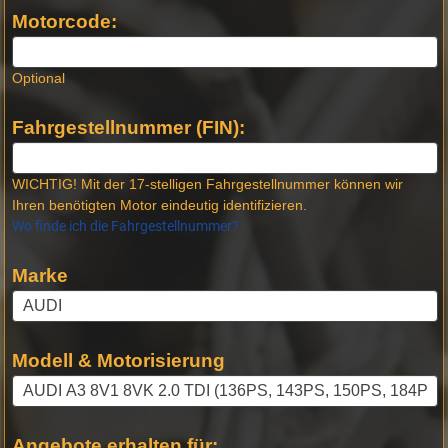
Produktseiten
Motorcode:
Optional
Fahrgestellnummer (FIN):
WICHTIG! Mit der 17-stelligen Fahrgestellnummer können wir
Ihren benötigten Motor eindeutig identifizieren.
Wo finde ich die Fahrgestellnummer?
Marke
Modell & Motorisierung
Angebote erhalten für: