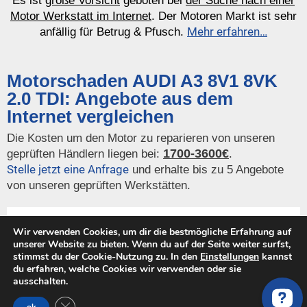
Es ist
große Vorsicht
geboten bei
der Suche nach einer
Motor Werkstatt im Internet
. Der Motoren Markt ist sehr
Mehr erfahren…
anfällig für Betrug & Pfusch.
Motorschaden AUDI A3 8V1 8VK
2.0 TDI: Angebote aus dem
Internet vergleichen
Die Kosten um den Motor zu reparieren von unseren
1700-3600€
geprüften Händlern liegen bei:
.
Stelle jetzt eine Anfrage
und erhalte bis zu 5 Angebote
von unseren geprüften Werkstätten.
VW Golf Audi A3 TT Seat Leon Skoda Octavia 2.0 FSI
Wir verwenden Cookies, um dir die bestmögliche Erfahrung auf
TFSI Motor BWA Instandsetzung
unserer Website zu bieten. Wenn du auf der Seite weiter surfst,
stimmst du der Cookie-Nutzung zu. In den
Einstellungen
kannst
EUR 3.490,00
du erfahren, welche Cookies wir verwenden oder sie
ausschalten.
ebay.de
GDPR Cookie-Banner schließen