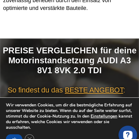
zuverlässig beheben durch den Einsatz von
optimierte und verstärkte Bauteile.
PREISE VERGLEICHEN für deine
Motorinstandsetzung AUDI A3
8V1 8VK 2.0 TDI
So findest du das
BESTE ANGEBOT
:
Anfrage Stellen
Wir verwenden Cookies, um dir die bestmögliche Erfahrung auf
unserer Website zu bieten. Wenn du auf der Seite weiter surfst,
Angebote erhalten und vergleichen
stimmst du der Cookie-Nutzung zu. In den
Einstellungen
kannst
Favorit auswählen
du erfahren, welche Cookies wir verwenden oder sie
ausschalten.
GDPR Cookie-Banner schließen
Motor