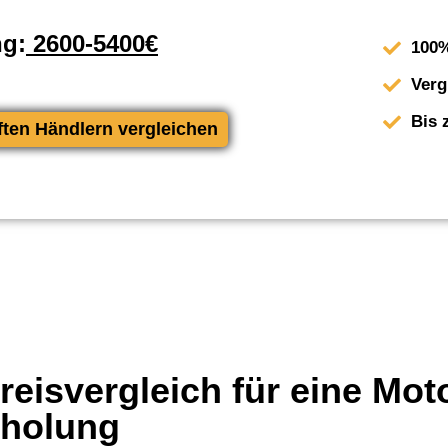
ng:
2600-5400€
100%
Verg
Bis 
ften Händlern vergleichen
eisvergleich für eine Mot
rholung