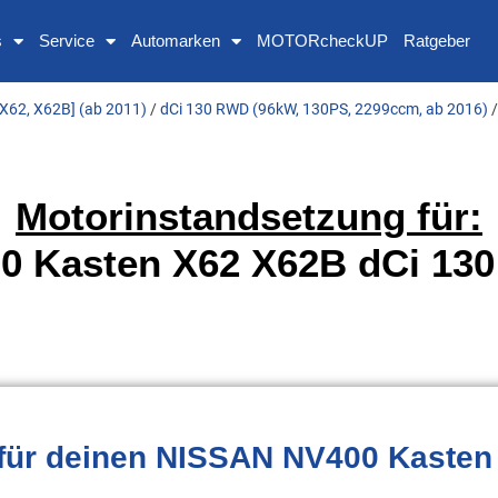
s
Service
Automarken
MOTORcheckUP
Ratgeber
X62, X62B] (ab 2011)
/
dCi 130 RWD (96kW, 130PS, 2299ccm, ab 2016)
/
Motorinstandsetzung für:
 Kasten X62 X62B dCi 13
für deinen NISSAN NV400 Kasten