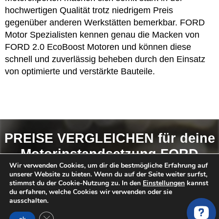
hochwertigen Qualität trotz niedrigem Preis
gegenüber anderen Werkstätten bemerkbar. FORD
Motor Spezialisten kennen genau die Macken von
FORD 2.0 EcoBoost Motoren und können diese
schnell und zuverlässig beheben durch den Einsatz
von optimierte und verstärkte Bauteile.
PREISE VERGLEICHEN für deine
Motorinstandsetzung FORD
Wir verwenden Cookies, um dir die bestmögliche Erfahrung auf
MONDEO 5 Schrägheck CE 2.0
unserer Website zu bieten. Wenn du auf der Seite weiter surfst,
EcoBoost
stimmst du der Cookie-Nutzung zu. In den
Einstellungen
kannst
du erfahren, welche Cookies wir verwenden oder sie
ausschalten.
So findest du das
BESTE ANGEBOT
:
GDPR Cookie-Banner schließen