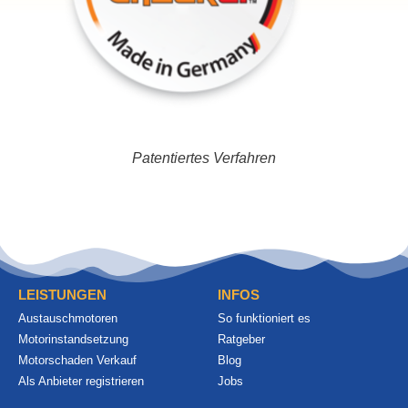
Patentiertes Verfahren
LEISTUNGEN
INFOS
Austauschmotoren
So funktioniert es
Motorinstandsetzung
Ratgeber
Motorschaden Verkauf
Blog
Als Anbieter registrieren
Jobs