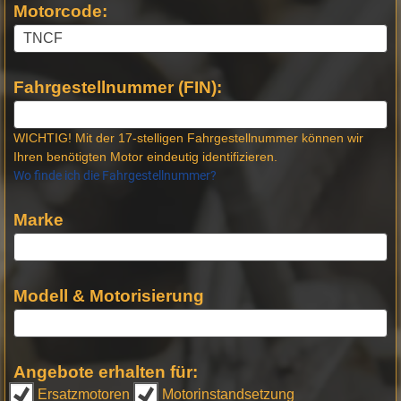
Motorcode:
Fahrgestellnummer (FIN):
WICHTIG! Mit der 17-stelligen Fahrgestellnummer können wir
Ihren benötigten Motor eindeutig identifizieren.
Wo finde ich die Fahrgestellnummer?
Marke
Modell & Motorisierung
Angebote erhalten für:
Ersatzmotoren
Motorinstandsetzung