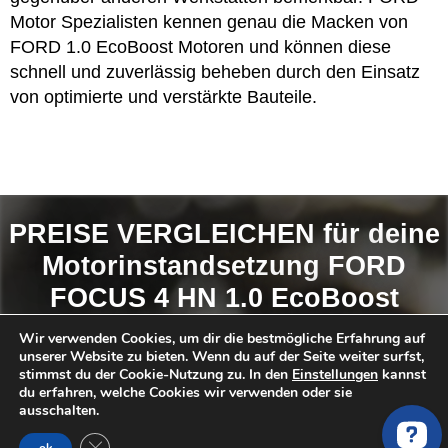
Motor Spezialisten kennen genau die Macken von
FORD 1.0 EcoBoost Motoren und können diese
schnell und zuverlässig beheben durch den Einsatz
von optimierte und verstärkte Bauteile.
PREISE VERGLEICHEN für deine
Motorinstandsetzung FORD
FOCUS 4 HN 1.0 EcoBoost
Wir verwenden Cookies, um dir die bestmögliche Erfahrung auf
unserer Website zu bieten. Wenn du auf der Seite weiter surfst,
So findest du das
BESTE ANGEBOT
:
stimmst du der Cookie-Nutzung zu. In den
Einstellungen
kannst
du erfahren, welche Cookies wir verwenden oder sie
Anfrage Stellen
ausschalten.
Angebote erhalten und vergleichen
GDPR Cookie-Banner schließen