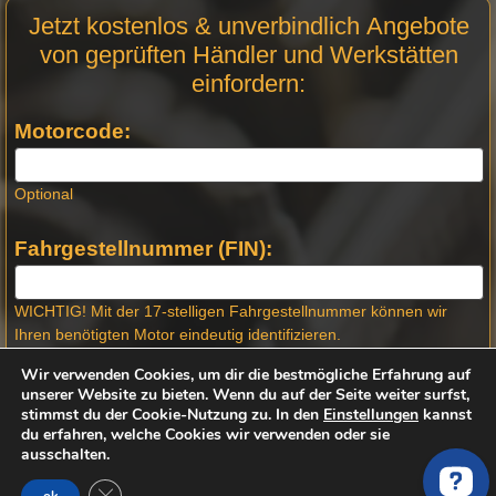
Motor
Jetzt kostenlos & unverbindlich Angebote
Anfrage
von geprüften Händler und Werkstätten
Stellen -
einfordern:
Neue
Produktseiten
Motorcode:
Optional
Fahrgestellnummer (FIN):
WICHTIG! Mit der 17-stelligen Fahrgestellnummer können wir
Ihren benötigten Motor eindeutig identifizieren.
Wo finde ich die Fahrgestellnummer?
Wir verwenden Cookies, um dir die bestmögliche Erfahrung auf
unserer Website zu bieten. Wenn du auf der Seite weiter surfst,
Marke
stimmst du der Cookie-Nutzung zu. In den
Einstellungen
kannst
du erfahren, welche Cookies wir verwenden oder sie
ausschalten.
GDPR Cookie-Banner schließen