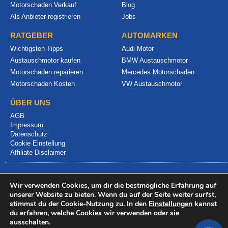
Motorschaden Verkauf
Blog
Als Anbieter registrieren
Jobs
RATGEBER
AUTOMARKEN
Wichtigsten Tipps
Audi Motor
Austauschmotor kaufen
BMW Austauschmotor
Motorschaden reparieren
Mercedes Motorschaden
Motorschaden Kosten
VW Austauschmotor
ÜBER UNS
AGB
Impressum
Datenschutz
Cookie Einstellung
Affiliate Disclaimer
Wir verwenden Cookies, um dir die bestmögliche Erfahrung auf
unserer Website zu bieten. Wenn du auf der Seite weiter surfst,
stimmst du der Cookie-Nutzung zu. In den
Einstellungen
kannst
du erfahren, welche Cookies wir verwenden oder sie
© 2024 info@motorschadenvergleich.de
ausschalten.