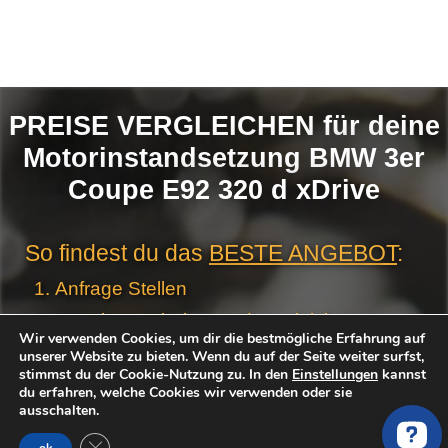
PREISE VERGLEICHEN für deine
Motorinstandsetzung BMW 3er
Coupe E92 320 d xDrive
So findest du das
BESTE ANGEBOT
:
Anfrage Stellen
Angebote erhalten und vergleichen
Wir verwenden Cookies, um dir die bestmögliche Erfahrung auf
Favorit auswählen
unserer Website zu bieten. Wenn du auf der Seite weiter surfst,
stimmst du der Cookie-Nutzung zu. In den
Einstellungen
kannst
du erfahren, welche Cookies wir verwenden oder sie
Motor
ausschalten.
Jetzt kostenlos & unverbindlich Angebote
Anfrage
von geprüften Händler und Werkstätten
GDPR Cookie-Banner schließen