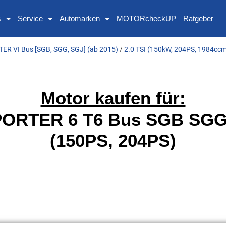
s
Service
Automarken
MOTORcheckUP
Ratgeber
R VI Bus [SGB, SGG, SGJ] (ab 2015)
/
2.0 TSI (150kW, 204PS, 1984ccm
Motor kaufen für:
RTER 6 T6 Bus SGB SGG 
(150PS, 204PS)