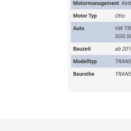
Motormanagement
Ket
Motor Typ
Otto
Auto
VW TR
SGG SG
Bauzeit
ab 201
Modelltyp
TRANS
Baureihe
TRANS