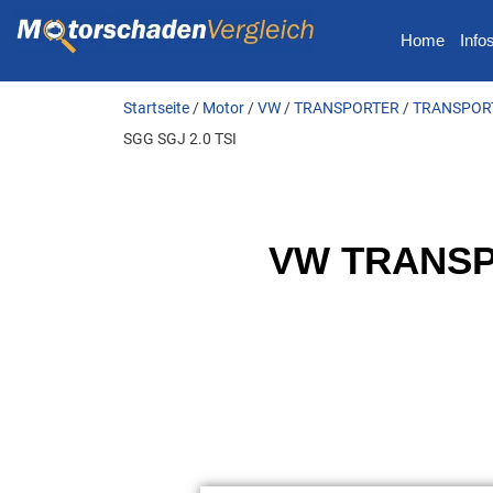
Home
Info
Startseite
/
Motor
/
VW
/
TRANSPORTER
/
TRANSPORTE
SGG SGJ 2.0 TSI
VW TRANSPO