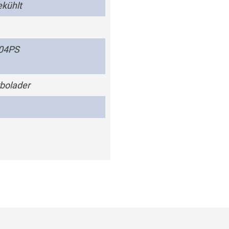
kühlt
204PS
bolader