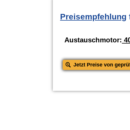
Preisempfehlung
Austauschmotor:
40
Jetzt Preise von geprü