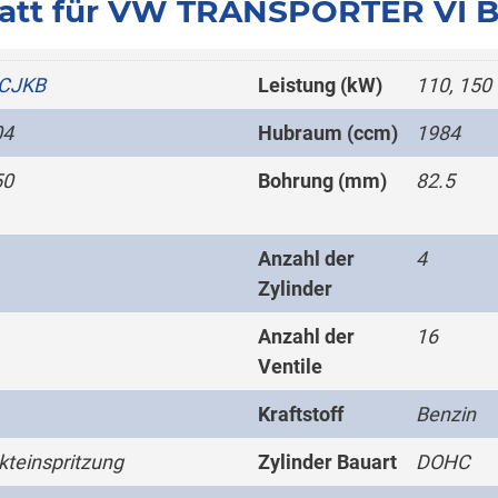
att für VW TRANSPORTER VI Bu
CJKB
Leistung (kW)
110, 150
04
Hubraum (ccm)
1984
50
Bohrung (mm)
82.5
Anzahl der
4
Zylinder
Anzahl der
16
Ventile
Kraftstoff
Benzin
kteinspritzung
Zylinder Bauart
DOHC