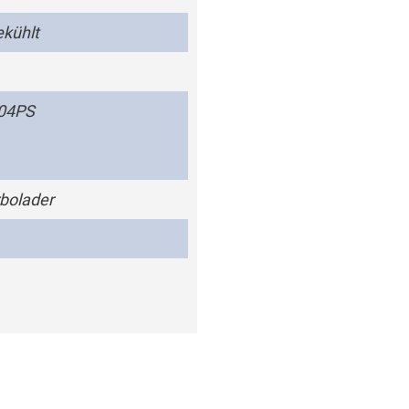
kühlt
204PS
bolader