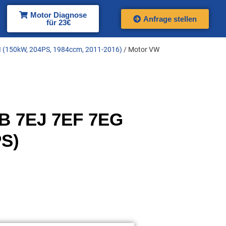
Motor Diagnose
Anfrage stellen
für 23€
I (150kW, 204PS, 1984ccm, 2011-2016)
/ Motor VW
B 7EJ 7EF 7EG
PS)