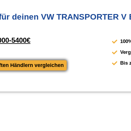
für deinen VW TRANSPORTER V B
00-5400€
100%
Verg
Bis 
ften Händlern vergleichen