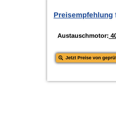
Preisempfehlung
Austauschmotor:
40
Jetzt Preise von geprü