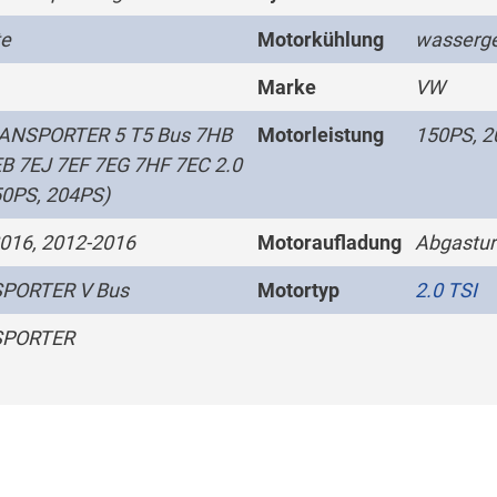
te
Motorkühlung
wasserge
Marke
VW
ANSPORTER 5 T5 Bus 7HB
Motorleistung
150PS, 
B 7EJ 7EF 7EG 7HF 7EC 2.0
50PS, 204PS)
016, 2012-2016
Motoraufladung
Abgastur
PORTER V Bus
Motortyp
2.0 TSI
PORTER