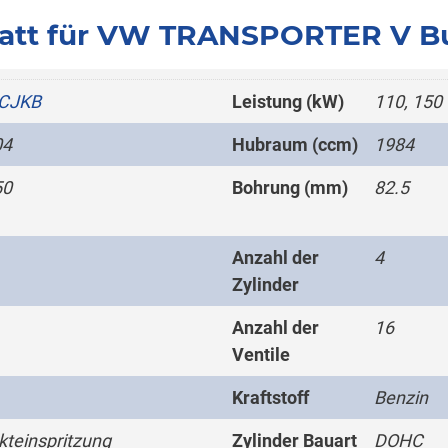
att für VW TRANSPORTER V Bus
CJKB
Leistung (kW)
110, 150
04
Hubraum (ccm)
1984
50
Bohrung (mm)
82.5
Anzahl der
4
Zylinder
Anzahl der
16
Ventile
Kraftstoff
Benzin
kteinspritzung
Zylinder Bauart
DOHC