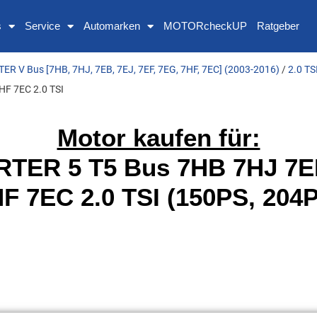
s
Service
Automarken
MOTORcheckUP
Ratgeber
R V Bus [7HB, 7HJ, 7EB, 7EJ, 7EF, 7EG, 7HF, 7EC] (2003-2016)
/
2.0 TS
F 7EC 2.0 TSI
Motor kaufen für:
ER 5 T5 Bus 7HB 7HJ 7E
F 7EC 2.0 TSI (150PS, 204