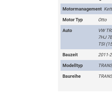
Motormanagement
Ket
Motor Typ
Otto
Auto
VW TR
7HJ 7E
TSI (1
Bauzeit
2011-2
Modelltyp
TRANS
Baureihe
TRANS