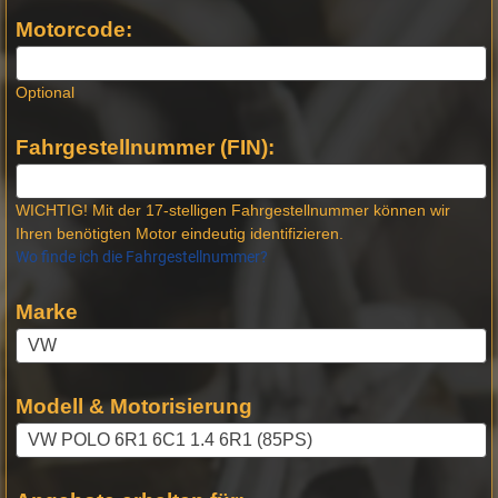
Produktseiten
Motorcode:
Optional
Fahrgestellnummer (FIN):
WICHTIG! Mit der 17-stelligen Fahrgestellnummer können wir
Ihren benötigten Motor eindeutig identifizieren.
Wo finde ich die Fahrgestellnummer?
Marke
Modell & Motorisierung