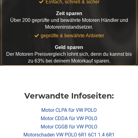
Einfach, schnell & sicher
Zeit sparen
Über 200 geprüfte und bewährte Motoren Händler und
Motoreninstandsetzer.
geprüfte & bewährte Anbieter
Geld sparen
Der Motoren Preisvergleich lohnt sich, denn du kannst bis
zu 63% bei deinem Motorkauf sparen.
Verwandte Infoseiten:
Motor CLPA für VW POLO
Motor CDDA für VW POLO
Motor CGGB für VW POLO
Motorschaden VW POLO 6R1 6C1 1.4 6R1