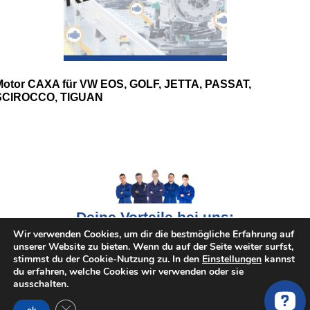
Motor CAXA für VW EOS, GOLF, JETTA, PASSAT,
SCIROCCO, TIGUAN
Deine Vorteile bei uns:
Wir verwenden Cookies, um dir die bestmögliche Erfahrung auf
unserer Website zu bieten. Wenn du auf der Seite weiter surfst,
Riesen Auswahl an gebrauchte Motoren
stimmst du der Cookie-Nutzung zu. In den
Einstellungen
kannst
du erfahren, welche Cookies wir verwenden oder sie
Vertraute und verifizierte Partner und Online-Shops
ausschalten.
Bis zu 65% sparen durch den Preisvergleich
GDPR Cookie-Banner schließen