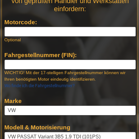
von geprüften Händler und Werkstätten
Stellen -
einfordern:
Neue
Produktseiten
Motorcode:
Optional
Fahrgestellnummer (FIN):
WICHTIG! Mit der 17-stelligen Fahrgestellnummer können wir
Ihren benötigten Motor eindeutig identifizieren.
Wo finde ich die Fahrgestellnummer?
Marke
Modell & Motorisierung