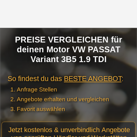
PREISE VERGLEICHEN für
deinen Motor VW PASSAT
Variant 3B5 1.9 TDI
So findest du das
BESTE ANGEBOT
:
Anfrage Stellen
Angebote erhalten und vergleichen
Favorit auswählen
Motor
Jetzt kostenlos & unverbindlich Angebote
Anfrage