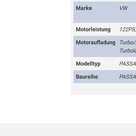
Marke
VW
Motorleistung
122PS,
Motoraufladung
Turbo/I
Turbol
Modelltyp
PASSAT
Baureihe
PASSA