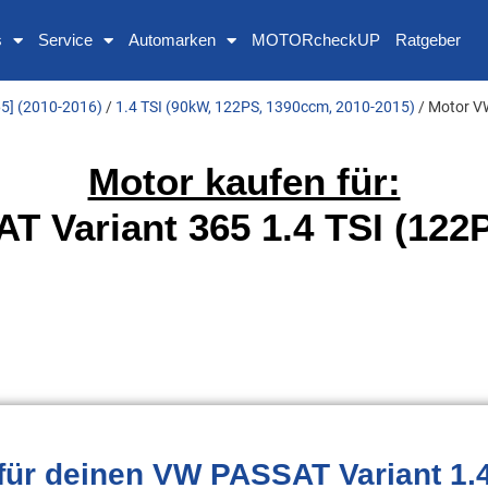
s
Service
Automarken
MOTORcheckUP
Ratgeber
65] (2010-2016)
/
1.4 TSI (90kW, 122PS, 1390ccm, 2010-2015)
/ Motor V
Motor kaufen für:
 Variant 365 1.4 TSI (122
für deinen VW PASSAT Variant 1.4