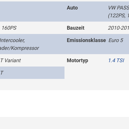
Auto
VW PASSA
(122PS, 
 160PS
Bauzeit
2010-201
ntercooler,
Emissionsklasse
Euro 5
ader/Kompressor
 Variant
Motortyp
1.4 TSI
T