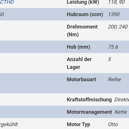
CTHD
Leistung (kW)
118, 90
60
Hubraum (ccm)
1390
Drehmoment
200, 240
(Nm)
Hub (mm)
75.6
Anzahl der
5
Lager
Motorbauart
Reihe
Kraftstoffmischung
Direkt
Motormanagement
Kette
gekühlt
Motor Typ
Otto