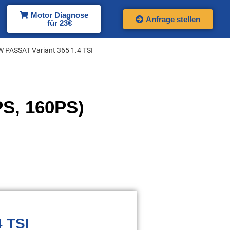
Motor Diagnose
Anfrage stellen
für 23€
W PASSAT Variant 365 1.4 TSI
PS, 160PS)
 TSI