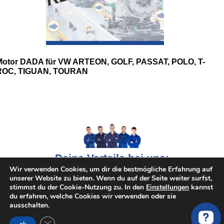
Motor DADA für VW ARTEON, GOLF, PASSAT, POLO, T-
ROC, TIGUAN, TOURAN
Deine Vorteile bei uns:
Wir verwenden Cookies, um dir die bestmögliche Erfahrung auf
unserer Website zu bieten. Wenn du auf der Seite weiter surfst,
Riesen Auswahl an gebrauchte Motoren
stimmst du der Cookie-Nutzung zu. In den
Einstellungen
kannst
du erfahren, welche Cookies wir verwenden oder sie
Vertraute und verifizierte Partner und Online-Shops
ausschalten.
Bis zu 65% sparen durch den Preisvergleich
GDPR Cookie-Banner schließen