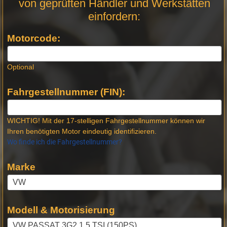
von geprüften Händler und Werkstätten
Stellen -
einfordern:
Neue
Produktseiten
Motorcode:
Optional
Fahrgestellnummer (FIN):
WICHTIG! Mit der 17-stelligen Fahrgestellnummer können wir
Ihren benötigten Motor eindeutig identifizieren.
Wo finde ich die Fahrgestellnummer?
Marke
Modell & Motorisierung