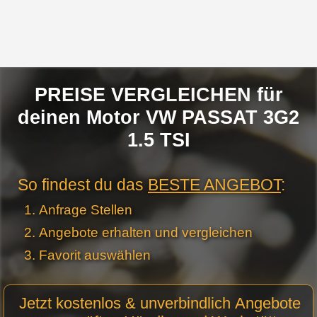
PREISE VERGLEICHEN für
deinen Motor VW PASSAT 3G2
1.5 TSI
So findest du das
BESTE ANGEBOT
:
Anfrage Stellen
Angebote erhalten und vergleichen
Favorit auswählen
Motor
Jetzt kostenlos & unverbindlich Angebote
Anfrage