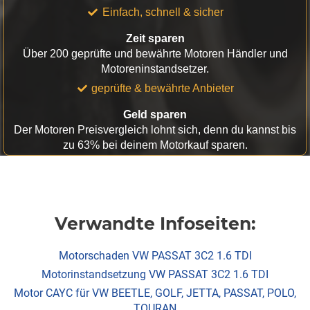
Einfach, schnell & sicher
Zeit sparen
Über 200 geprüfte und bewährte Motoren Händler und
Motoreninstandsetzer.
geprüfte & bewährte Anbieter
Geld sparen
Der Motoren Preisvergleich lohnt sich, denn du kannst bis
zu 63% bei deinem Motorkauf sparen.
Verwandte Infoseiten:
Motorschaden VW PASSAT 3C2 1.6 TDI
Motorinstandsetzung VW PASSAT 3C2 1.6 TDI
Motor CAYC für VW BEETLE, GOLF, JETTA, PASSAT, POLO,
TOURAN