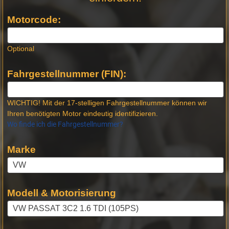
Produktseiten
Motorcode:
Optional
Fahrgestellnummer (FIN):
WICHTIG! Mit der 17-stelligen Fahrgestellnummer können wir
Ihren benötigten Motor eindeutig identifizieren.
Wo finde ich die Fahrgestellnummer?
Marke
Modell & Motorisierung