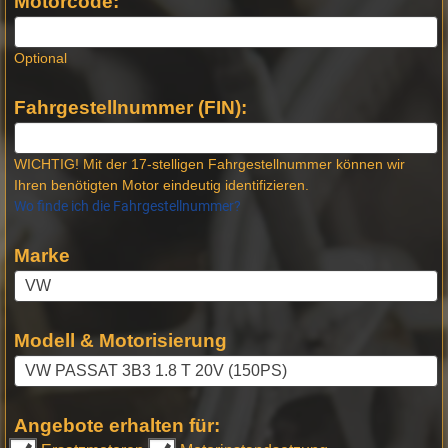
Motorcode:
Optional
Fahrgestellnummer (FIN):
WICHTIG! Mit der 17-stelligen Fahrgestellnummer können wir
Ihren benötigten Motor eindeutig identifizieren.
Wo finde ich die Fahrgestellnummer?
Marke
Modell & Motorisierung
Angebote erhalten für: