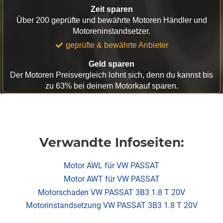
Zeit sparen
Über 200 geprüfte und bewährte Motoren Händler und
Motoreninstandsetzer.
geprüfte & bewährte Anbieter
Geld sparen
Der Motoren Preisvergleich lohnt sich, denn du kannst bis
zu 63% bei deinem Motorkauf sparen.
Verwandte Infoseiten:
Motor AWL für VW PASSAT
Motor AWT für VW PASSAT
Motorschaden VW PASSAT 3B3 1.8 T 20V
Motorinstandsetzung VW PASSAT 3B3 1.8 T 20V