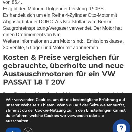
von 86.4.
Es gibt den Motor mit folgender Leistung: 150PS.
Es handelt sich um ein Reihe 4-Zylinder Otto-Motor mit
Abgasturbolader DOHC. Als Kraftstoffart wird Benzin
Saugrohreinspritzung/Vergaser verwendet. Der Motor hat
einen Drehmoment von
Nm.
Weitere Informationen zum Motor sind:
, Emissionsklasse
,
20 Ventile, 5 Lager und Motor mit Zahnriemen.
Kosten & Preise vergleichen für
gebrauchte, überholte und neue
Austauschmotoren für ein VW
PASSAT 1.8 T 20V
Du willst einen Motor kaufen? MotorschadenVergleich hilft
Wir verwenden Cookies, um dir die bestmögliche Erfahrung auf
dir bei der Suche nach einem qualitativ hochwertigen
unserer Website zu bieten. Wenn du auf der Seite weiter surfst,
überholten oder gebrauchten Tauschmotor für dein VW
stimmst du der Cookie-Nutzung zu. In den
Einstellungen
kannst
PASSAT 3B3 1.8 T 20V (150PS). Wir haben geprüfte VW
du erfahren, welche Cookies wir verwenden oder sie
Motoren Händler und auf VW spezialisierte Werkstätte in
ausschalten.
unserem Netzwerk, die gebrauchte und generalüberholte
GDPR Cookie-Banner schließen