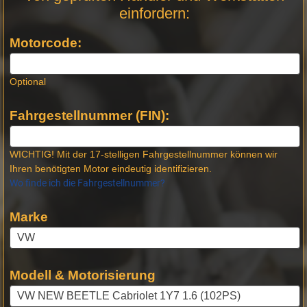
einfordern:
Neue
Produktseiten
Motorcode:
Optional
Fahrgestellnummer (FIN):
WICHTIG! Mit der 17-stelligen Fahrgestellnummer können wir
Ihren benötigten Motor eindeutig identifizieren.
Wo finde ich die Fahrgestellnummer?
Marke
Modell & Motorisierung