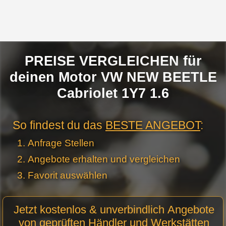
PREISE VERGLEICHEN für
deinen Motor VW NEW BEETLE
Cabriolet 1Y7 1.6
So findest du das
BESTE ANGEBOT
:
Anfrage Stellen
Angebote erhalten und vergleichen
Favorit auswählen
Motor
Jetzt kostenlos & unverbindlich Angebote
Anfrage
von geprüften Händler und Werkstätten
Stellen -