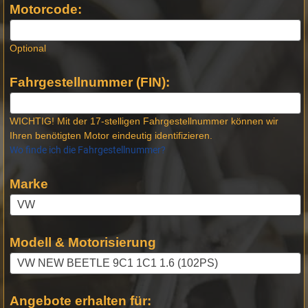
Motorcode:
Optional
Fahrgestellnummer (FIN):
WICHTIG! Mit der 17-stelligen Fahrgestellnummer können wir
Ihren benötigten Motor eindeutig identifizieren.
Wo finde ich die Fahrgestellnummer?
Marke
Modell & Motorisierung
Angebote erhalten für: