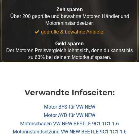
Zeit sparen
Über 200 geprüfte und bewährte Motoren Händler und
Motoreninstandsetzer.
geprüfte & bewährte Anbieter
Geld sparen
Der Motoren Preisvergleich lohnt sich, denn du kannst bis
zu 63% bei deinem Motorkauf sparen.
Verwandte Infoseiten:
Motor BFS für VW NEW
Motor AYD für VW NEW
Motorschaden VW NEW BEETLE 9C1 1C1 1.6
Motorinstandsetzung VW NEW BEETLE 9C1 1C1 1.6