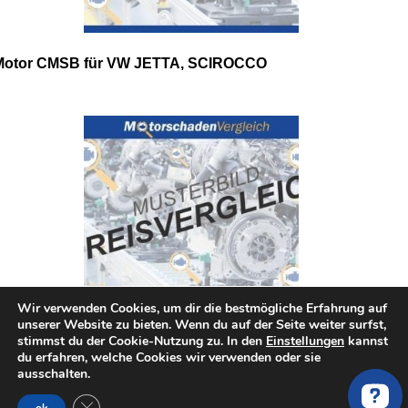
Motor CMSB für VW JETTA, SCIROCCO
Wir verwenden Cookies, um dir die bestmögliche Erfahrung auf
unserer Website zu bieten. Wenn du auf der Seite weiter surfst,
stimmst du der Cookie-Nutzung zu. In den
Einstellungen
kannst
du erfahren, welche Cookies wir verwenden oder sie
Motor CAXA für VW EOS, GOLF, JETTA, PASSAT,
ausschalten.
SCIROCCO, TIGUAN
GDPR Cookie-Banner schließen