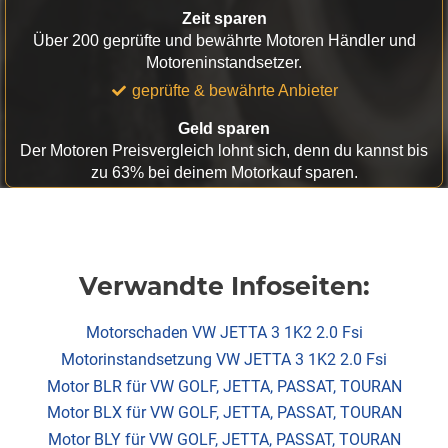
Zeit sparen
Über 200 geprüfte und bewährte Motoren Händler und
Motoreninstandsetzer.
geprüfte & bewährte Anbieter
Geld sparen
Der Motoren Preisvergleich lohnt sich, denn du kannst bis
zu 63% bei deinem Motorkauf sparen.
Verwandte Infoseiten:
Motorschaden VW JETTA 3 1K2 2.0 Fsi
Motorinstandsetzung VW JETTA 3 1K2 2.0 Fsi
Motor BLR für VW GOLF, JETTA, PASSAT, TOURAN
Motor BLX für VW GOLF, JETTA, PASSAT, TOURAN
Motor BLY für VW GOLF, JETTA, PASSAT, TOURAN