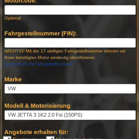
Motorcode:
Optional
Fahrgestellnummer (FIN):
WICHTIG! Mit der 17-stelligen Fahrgestellnummer können wir
Ihren benötigten Motor eindeutig identifizieren.
Wo finde ich die Fahrgestellnummer?
Marke
Modell & Motorisierung
Angebote erhalten für: