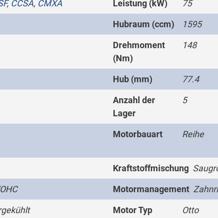
SF
,
CCSA
,
CMXA
Leistung (kW)
75
Hubraum (ccm)
1595
Drehmoment
148
(Nm)
Hub (mm)
77.4
Anzahl der
5
Lager
Motorbauart
Reihe
Kraftstoffmischung
Saugro
/OHC
Motormanagement
Zahnr
gekühlt
Motor Typ
Otto