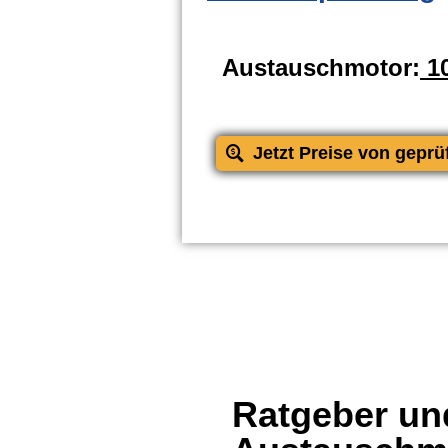
Austauschmotor:
10
Jetzt Preise von geprü
Ratgeber und