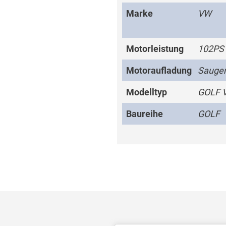
Marke
VW
Motorleistung
102PS
Motoraufladung
Sauge
Modelltyp
GOLF V
Baureihe
GOLF