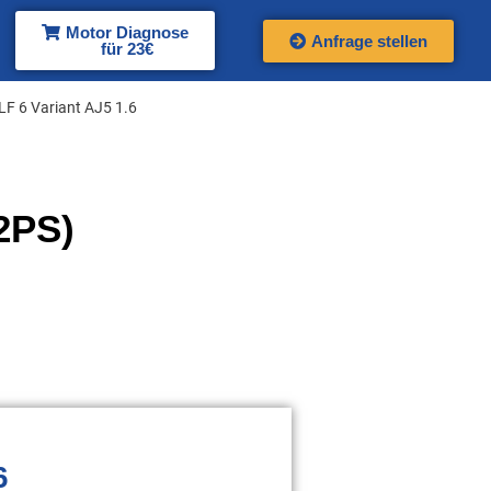
Motor Diagnose
Anfrage stellen
für 23€
F 6 Variant AJ5 1.6
2PS)
6