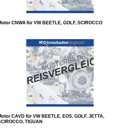
Motor CNWA für VW BEETLE, GOLF, SCIROCCO
Motor CAVD für VW BEETLE, EOS, GOLF, JETTA,
SCIROCCO, TIGUAN