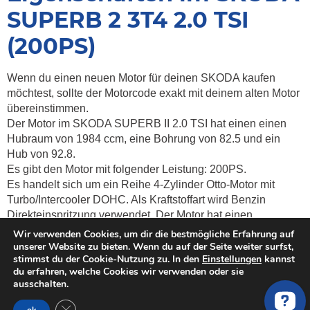
SUPERB 2 3T4 2.0 TSI
(200PS)
Wenn du einen neuen Motor für deinen SKODA kaufen
möchtest, sollte der Motorcode exakt mit deinem alten Motor
übereinstimmen.
Der Motor im SKODA SUPERB II 2.0 TSI hat einen einen
Hubraum von 1984 ccm, eine Bohrung von 82.5 und ein
Hub von 92.8.
Es gibt den Motor mit folgender Leistung: 200PS.
Es handelt sich um ein Reihe 4-Zylinder Otto-Motor mit
Turbo/Intercooler DOHC. Als Kraftstoffart wird Benzin
Direkteinspritzung verwendet. Der Motor hat einen
Drehmoment von
Nm.
Wir verwenden Cookies, um dir die bestmögliche Erfahrung auf
Weitere Informationen zum Motor sind:
, Emissionsklasse
,
unserer Website zu bieten. Wenn du auf der Seite weiter surfst,
stimmst du der Cookie-Nutzung zu. In den
Einstellungen
kannst
16 Ventile, 5 Lager und Motor mit Kette.
du erfahren, welche Cookies wir verwenden oder sie
Kosten & Preise vergleichen für
ausschalten.
gebrauchte, überholte und neue
GDPR Cookie-Banner schließen