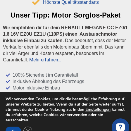
Höchste Qualitätsstandarts
Unser Tipp:
Motor Sorglos-Paket
Wir empfehlen dir für dein RENAULT MEGANE CC EZ0/1
1.6 16V EZ0U EZ1U (110PS) einen Austauschmotor
inklusive Einbau zu kaufen.
Das bedeutet, dass der Motor
Verkäufer ebenfalls den Motoreinbau übernimmt. Das kann
dir viel Ärger und Kosten ersparen, besonders im
Mehr erfahren…
Garantiefall.
100% Sicherheit im Garantiefall
inklusive Abholung des Fahrzeugs
Motor inklusive Einbau
Wir verwenden Cookies, um dir die bestmögliche Erfahrung auf
Gewährleistung 12 bis 24 Monate
unserer Website zu bieten. Wenn du auf der Seite weiter surfst,
Bestes Preis / Leistung Verhältnis
stimmst du der Cookie-Nutzung zu. In den
Einstellungen
kannst
Alles aus einer Hand
du erfahren, welche Cookies wir verwenden oder sie
ausschalten.
Angebote für Motor inkl. Einbau vergleichen
GDPR Cookie-Banner schließen