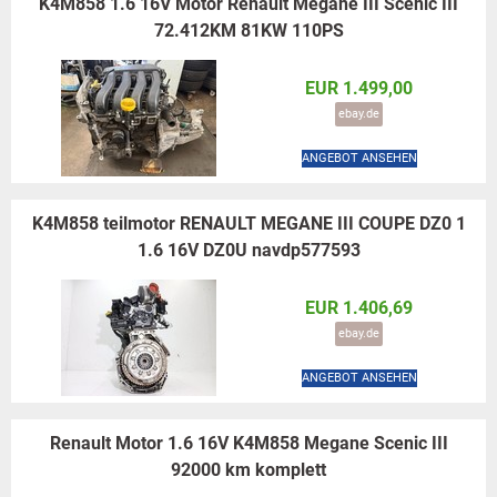
K4M858 1.6 16V Motor Renault Megane III Scenic III
72.412KM 81KW 110PS
EUR 1.499,00
ebay.de
ANGEBOT ANSEHEN
K4M858 teilmotor RENAULT MEGANE III COUPE DZ0 1
1.6 16V DZ0U navdp577593
EUR 1.406,69
ebay.de
ANGEBOT ANSEHEN
Renault Motor 1.6 16V K4M858 Megane Scenic III
92000 km komplett