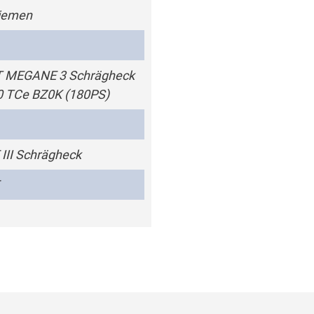
iemen
 MEGANE 3 Schrägheck
0 TCe BZ0K (180PS)
II Schrägheck