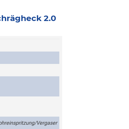
chrägheck 2.0
hreinspritzung/Vergaser