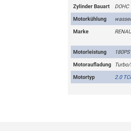
Zylinder Bauart
DOHC
Motorkühlung
wasser
Marke
RENAU
Motorleistung
180PS
Motoraufladung
Turbo/
Motortyp
2.0 TC