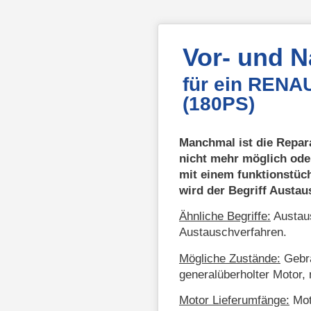
Vor- und 
für ein RENA
(180PS)
Manchmal ist die Repar
nicht mehr möglich ode
mit einem funktionstüc
wird der Begriff Austa
Ähnliche Begriffe:
Austaus
Austauschverfahren.
Mögliche Zustände:
Gebra
generalüberholter Motor, 
Motor Lieferumfänge:
Mot