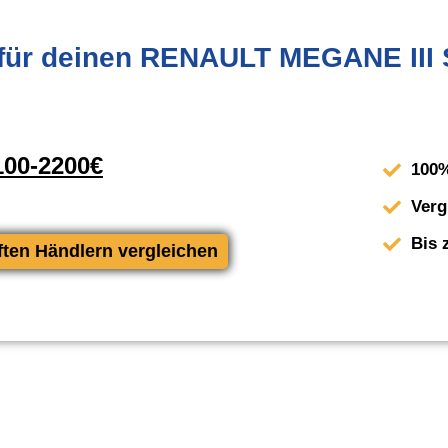
für deinen RENAULT MEGANE III 
00-2200€
100%
Verg
Bis 
ften Händlern vergleichen