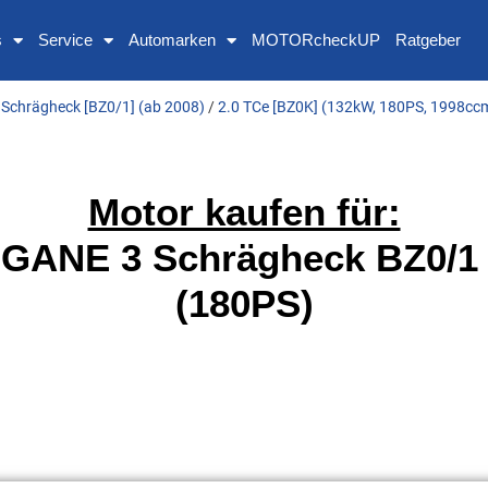
s
Service
Automarken
MOTORcheckUP
Ratgeber
Schrägheck [BZ0/1] (ab 2008)
/
2.0 TCe [BZ0K] (132kW, 180PS, 1998ccm
Motor kaufen für:
ANE 3 Schrägheck BZ0/1 
(180PS)