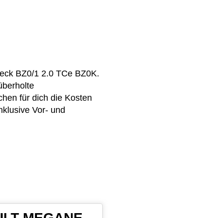
heck BZ0/1 2.0 TCe BZ0K.
überholte
en für dich die Kosten
nklusive Vor- und
NAULT MEGANE