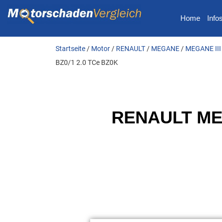
Home
Info
Startseite
/
Motor
/
RENAULT
/
MEGANE
/
MEGANE III 
BZ0/1 2.0 TCe BZ0K
RENAULT MEG