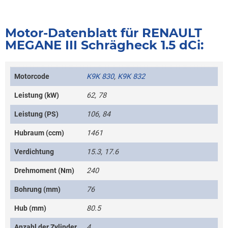
Motor-Datenblatt für RENAULT
MEGANE III Schrägheck 1.5 dCi:
Motorcode
K9K 830
,
K9K 832
Leistung (kW)
62, 78
Leistung (PS)
106, 84
Hubraum (ccm)
1461
Verdichtung
15.3, 17.6
Drehmoment (Nm)
240
Bohrung (mm)
76
Hub (mm)
80.5
Anzahl der Zylinder
4