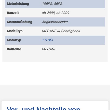
Motorleistung
106PS, 86PS
Bauzeit
ab 2008, ab 2009
Motoraufladung
Abgasturbolader
Modelltyp
MEGANE III Schrägheck
Motortyp
1.5 dCi
Baureihe
MEGANE
Vor- und Nachteile von