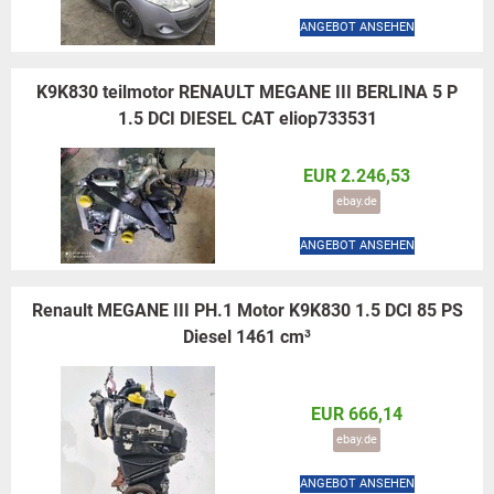
ANGEBOT ANSEHEN
K9K830 teilmotor RENAULT MEGANE III BERLINA 5 P
1.5 DCI DIESEL CAT eliop733531
EUR 2.246,53
ebay.de
ANGEBOT ANSEHEN
Renault MEGANE III PH.1 Motor K9K830 1.5 DCI 85 PS
Diesel 1461 cm³
EUR 666,14
ebay.de
ANGEBOT ANSEHEN