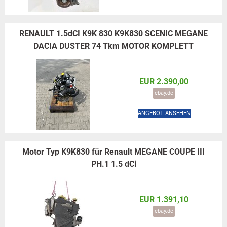
RENAULT 1.5dCI K9K 830 K9K830 SCENIC MEGANE
DACIA DUSTER 74 Tkm MOTOR KOMPLETT
EUR 2.390,00
ebay.de
ANGEBOT ANSEHEN
Motor Typ K9K830 für Renault MEGANE COUPE III
PH.1 1.5 dCi
EUR 1.391,10
ebay.de