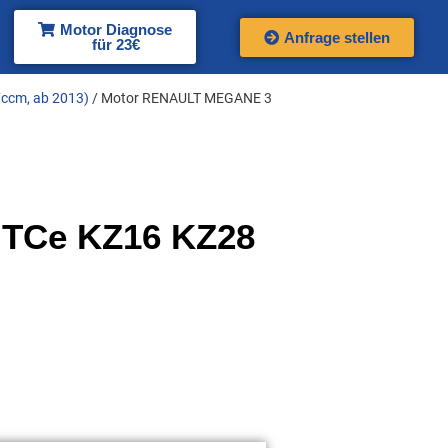
Motor Diagnose
Anfrage stellen
für 23€
7ccm, ab 2013)
/ Motor RENAULT MEGANE 3
 TCe KZ16 KZ28