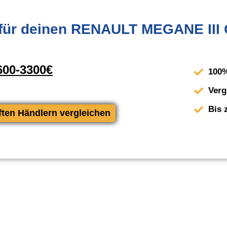
für deinen RENAULT MEGANE III 
00-3300€
100%
Verg
Bis 
ften Händlern vergleichen