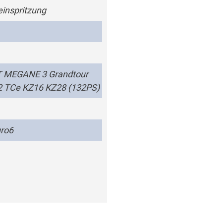
einspritzung
 MEGANE 3 Grandtour
2 TCe KZ16 KZ28 (132PS)
ro6