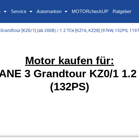
s
Service
Automarken
MOTORcheckUP
Ratgeber
Grandtour [KZ0/1] (ab 2008)
/
1.2 TCe [KZ16, KZ28] (97kW, 132PS, 119
Motor kaufen für:
E 3 Grandtour KZ0/1 1.2
(132PS)