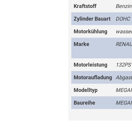
Kraftstoff
Benzin
Zylinder Bauart
DOHC
Motorkühlung
wasser
Marke
RENAU
Motorleistung
132PS
Motoraufladung
Abgast
Modelltyp
MEGANE
Baureihe
MEGA