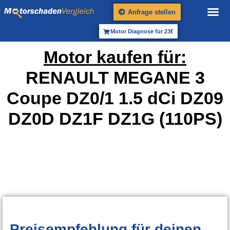
Anfrage stellen
Motor Diagnose für 23€
Motor kaufen für:
RENAULT MEGANE 3
Coupe DZ0/1 1.5 dCi DZ09
DZ0D DZ1F DZ1G (110PS)
Preisempfehlung
für deinen