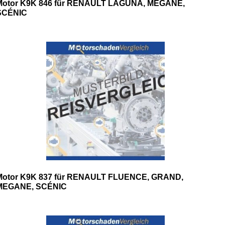
Motor K9K 846 für RENAULT LAGUNA, MEGANE,
SCÉNIC
Motor K9K 837 für RENAULT FLUENCE, GRAND,
MEGANE, SCÉNIC