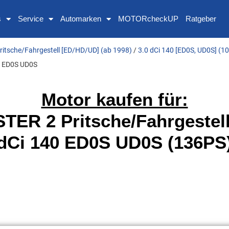
s
Service
Automarken
MOTORcheckUP
Ratgeber
ritsche/Fahrgestell [ED/HD/UD] (ab 1998)
/
3.0 dCi 140 [ED0S, UD0S] (
0 ED0S UD0S
Motor kaufen für:
ER 2 Pritsche/Fahrgestell
dCi 140 ED0S UD0S (136PS