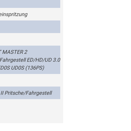
einspritzung
 MASTER 2
/Fahrgestell ED/HD/UD 3.0
ED0S UD0S (136PS)
I Pritsche/Fahrgestell