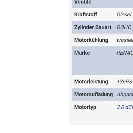
Ventile
Kraftstoff
Diesel
Zylinder Bauart
DOHC
Motorkühlung
wasser
Marke
RENAU
Motorleistung
136PS
Motoraufladung
Abgast
Motortyp
3.0 dC