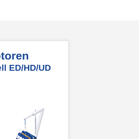
toren
ell ED/HD/UD