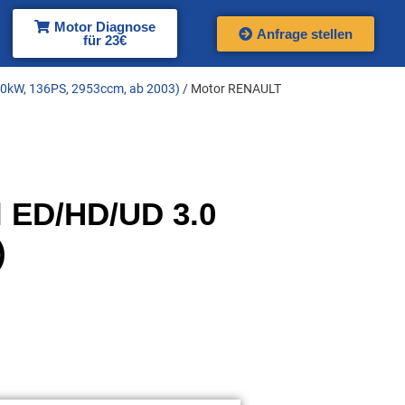
Motor Diagnose
Anfrage stellen
für 23€
100kW, 136PS, 2953ccm, ab 2003)
/ Motor RENAULT
 ED/HD/UD 3.0
)