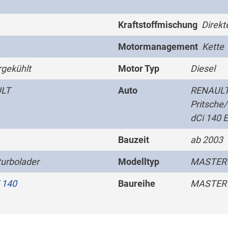
Kraftstoffmischung
Direkt
Motormanagement
Kette
gekühlt
Motor Typ
Diesel
LT
Auto
RENAULT
Pritsche
dCi 140 
Bauzeit
ab 2003
urbolader
Modelltyp
MASTER I
i 140
Baureihe
MASTER