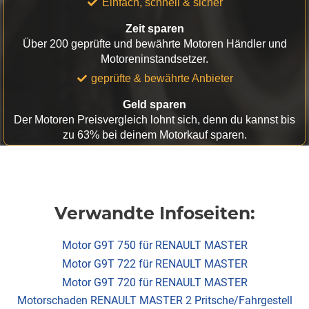
Einfach, schnell & sicher
Zeit sparen
Über 200 geprüfte und bewährte Motoren Händler und
Motoreninstandsetzer.
geprüfte & bewährte Anbieter
Geld sparen
Der Motoren Preisvergleich lohnt sich, denn du kannst bis
zu 63% bei deinem Motorkauf sparen.
Verwandte Infoseiten:
Motor G9T 750 für RENAULT MASTER
Motor G9T 722 für RENAULT MASTER
Motor G9T 720 für RENAULT MASTER
Motorschaden RENAULT MASTER 2 Pritsche/Fahrgestell