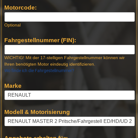
Produktseiten
Motorcode:
Optional
Fahrgestellnummer (FIN):
WICHTIG! Mit der 17-stelligen Fahrgestellnummer können wir
Ihren benötigten Motor eindeutig identifizieren.
Wo finde ich die Fahrgestellnummer?
Marke
Modell & Motorisierung