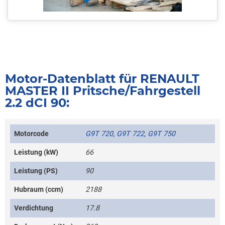
Motor-Datenblatt für RENAULT
MASTER II Pritsche/Fahrgestell
2.2 dCI 90:
Motorcode
G9T 720
,
G9T 722
,
G9T 750
Leistung (kW)
66
Leistung (PS)
90
Hubraum (ccm)
2188
Verdichtung
17.8