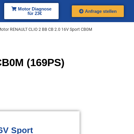
Motor Diagnose
Anfrage stellen
für 23€
Motor RENAULT CLIO 2 BB CB 2.0 16V Sport CB0M
CB0M (169PS)
6V Sport