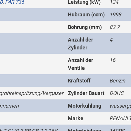
0
,
F4R 736
Leistung (kW)
124
Hubraum (ccm)
1998
Bohrung (mm)
82.7
Anzahl der
4
Zylinder
Anzahl der
16
Ventile
Kraftstoff
Benzin
grohreinspritzung/Vergaser
Zylinder Bauart
DOHC
nriemen
Motorkühlung
wasserge
Marke
RENAUL
T CLIO 2 BB CB 2.0 16V
Motorleistung
169PS