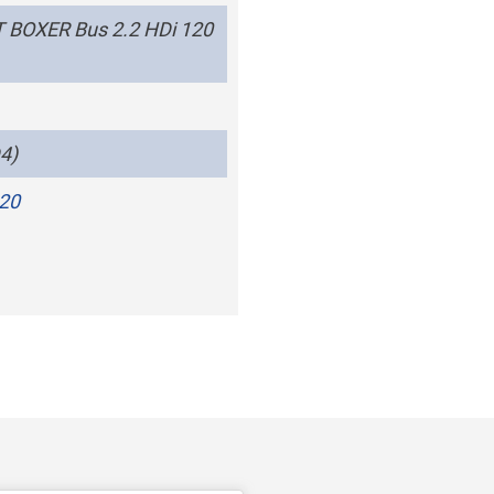
BOXER Bus 2.2 HDi 120
4)
120