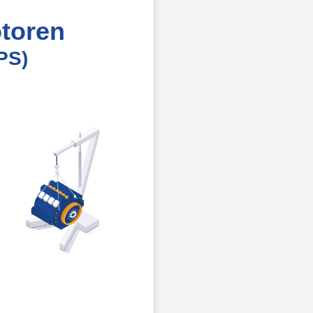
toren
PS)