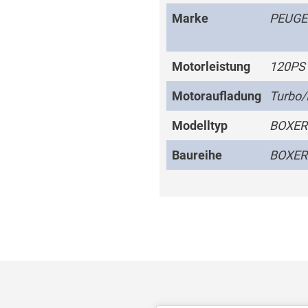
Marke
PEUGE
Motorleistung
120PS
Motoraufladung
Turbo/
Modelltyp
BOXER
Baureihe
BOXER