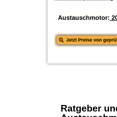
Austauschmotor:
20
Jetzt Preise von geprü
Ratgeber und