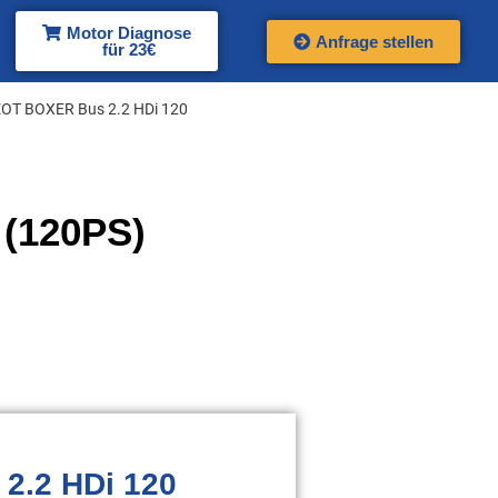
Motor Diagnose
Anfrage stellen
für 23€
OT BOXER Bus 2.2 HDi 120
(120PS)
2.2 HDi 120