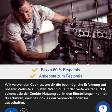
Bis zu 60 % Ersparnis
Angebote zum Festpreis
Höchste Qualitätsstandarts
Wir verwenden Cookies, um dir die bestmögliche Erfahrung auf
unserer Website zu bieten. Wenn du auf der Seite weiter surfst,
Unser Tipp:
Motor Sorglos-Paket
stimmst du der Cookie-Nutzung zu. In den
Einstellungen
kannst
du erfahren, welche Cookies wir verwenden oder sie
ausschalten.
Wir empfehlen dir für dein PEUGEOT 807 E 2.2 HDi
(128PS, 163PS, 170PS) einen Austauschmotor inklusive
GDPR Cookie-Banner schließen