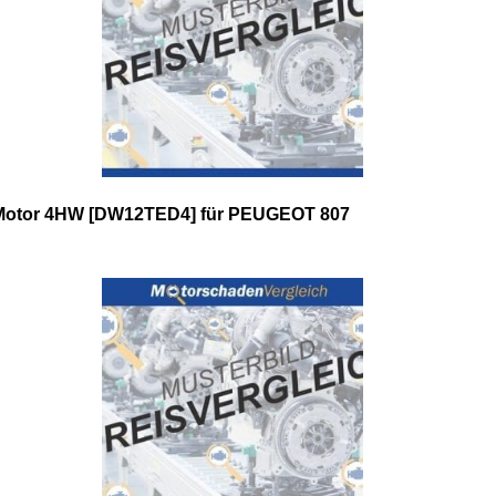
Motor 4HW [DW12TED4] für PEUGEOT 807