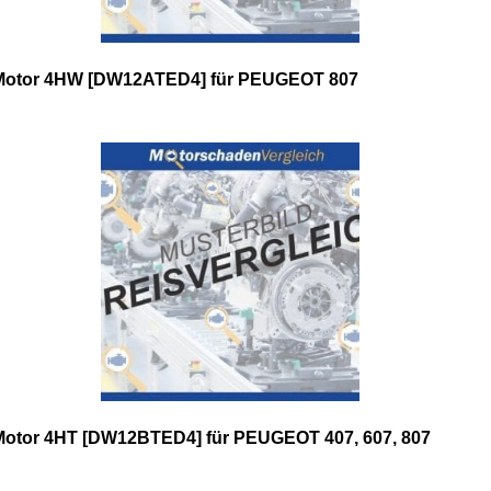
Motor 4HW [DW12ATED4] für PEUGEOT 807
Motor 4HT [DW12BTED4] für PEUGEOT 407, 607, 807