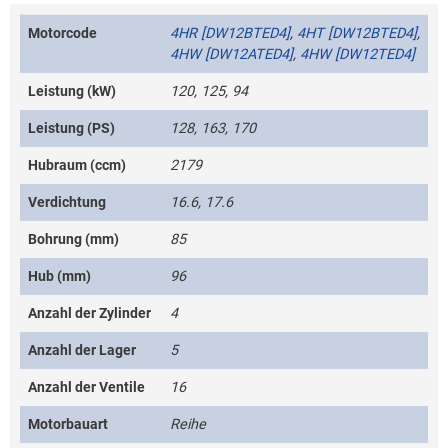
Motorcode
4HR [DW12BTED4]
,
4HT [DW12BTED4]
,
4HW [DW12ATED4]
,
4HW [DW12TED4]
Leistung (kW)
120, 125, 94
Leistung (PS)
128, 163, 170
Hubraum (ccm)
2179
Verdichtung
16.6, 17.6
Bohrung (mm)
85
Hub (mm)
96
Anzahl der Zylinder
4
Anzahl der Lager
5
Anzahl der Ventile
16
Motorbauart
Reihe