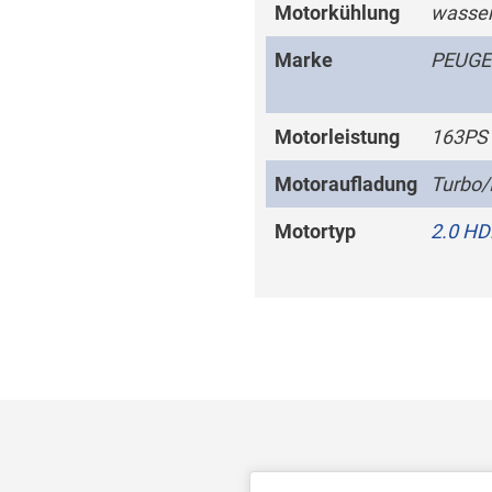
Motorkühlung
wasser
Marke
PEUGE
Motorleistung
163PS
Motoraufladung
Turbo/
Motortyp
2.0 HD