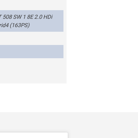
508 SW 1 8E 2.0 HDi
id4 (163PS)