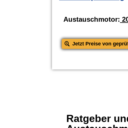
Austauschmotor:
20
Jetzt Preise von geprü
Ratgeber und