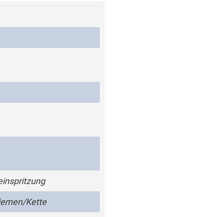
einspritzung
iemen/Kette