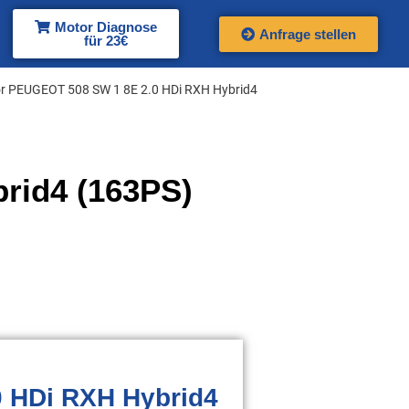
Motor Diagnose
Anfrage stellen
für 23€
r PEUGEOT 508 SW 1 8E 2.0 HDi RXH Hybrid4
rid4 (163PS)
0 HDi RXH Hybrid4