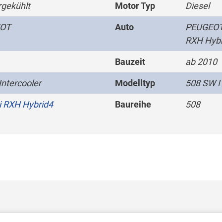
gekühlt
Motor Typ
Diesel
OT
Auto
PEUGEOT 
RXH Hybr
Bauzeit
ab 2010
Intercooler
Modelltyp
508 SW I
i RXH Hybrid4
Baureihe
508