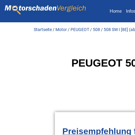
Home
Info
Startseite
/
Motor
/
PEUGEOT
/
508
/
508 SW I [8E] (a
PEUGEOT 508
Preisempfehlung